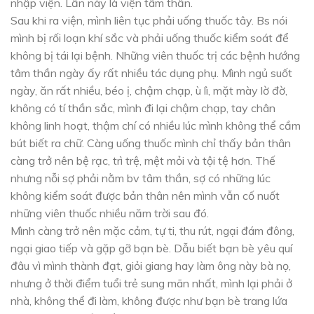
nhập viện. Lần này là viện tâm thần.
Sau khi ra viện, mình liên tục phải uống thuốc tây. Bs nói
mình bị rối loạn khí sắc và phải uống thuốc kiểm soát để
không bị tái lại bệnh. Những viên thuốc trị các bệnh hướng
tâm thần ngày ấy rất nhiều tác dụng phụ. Mình ngủ suốt
ngày, ăn rất nhiều, béo ị, chậm chạp, ù lì, mặt mày lờ đờ,
không có tí thần sắc, mình đi lại chậm chạp, tay chân
không linh hoạt, thậm chí có nhiều lúc mình không thể cầm
bút biết ra chữ. Càng uống thuốc mình chỉ thấy bản thân
càng trở nên bệ rạc, trì trệ, mệt mỏi và tội tệ hơn. Thế
nhưng nỗi sợ phải nằm bv tâm thần, sợ có những lúc
không kiểm soát được bản thân nên mình vẫn cố nuốt
những viên thuốc nhiều năm trời sau đó.
Mình càng trở nên mặc cảm, tự ti, thu rút, ngại đám đông,
ngại giao tiếp và gặp gỡ bạn bè. Dẫu biết bạn bè yêu quí
đâu vì mình thành đạt, giỏi giang hay làm ông này bà nọ,
nhưng ở thời điểm tuổi trẻ sung mãn nhất, mình lại phải ở
nhà, không thể đi làm, không được như bạn bè trang lứa