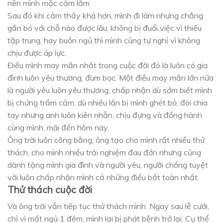
nên mình mặc cảm lắm.
Sau đó khi cảm thấy khá hơn, mình đi làm nhưng chẳng
gắn bó với chỗ nào được lâu, không bị đuổi việc vì thiếu
tập trung, hay buồn ngủ thì mình cũng tự nghỉ vì không
chịu được áp lực.
Điều mình may mắn nhất trong cuộc đời đó là luôn có gia
đình luôn yêu thương, đùm bọc. Một điều may mắn lớn nữa
là người yêu luôn yêu thương, chấp nhận dù sớm biết mình
bị chứng trầm cảm, dù nhiều lần bị mình ghét bỏ, đòi chia
tay nhưng anh luôn kiên nhẫn, chịu đựng và đồng hành
cùng mình, mãi đến hôm nay.
Ông trời luôn công bằng, ông tạo cho mình rất nhiều thử
thách, cho mình nhiều trải nghiệm đau đớn nhưng cũng
dành tặng mình gia đình và người yêu, người chồng tuyệt
vời luôn chấp nhận mình cả những điều bất toàn nhất.
Thử thách cuộc đời
Và ông trời vẫn tiếp tục thử thách mình. Ngay sau lễ cưới,
chỉ vì mất ngủ 1 đêm, mình lại bị phát bệnh trở lại. Cụ thể