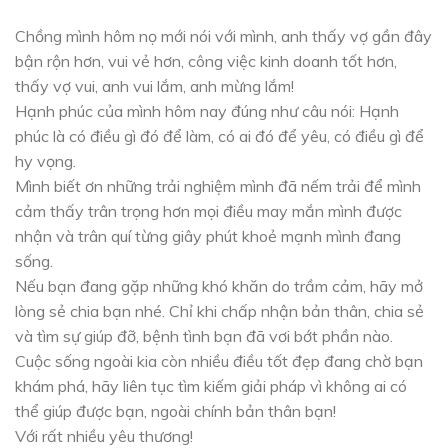
Chồng mình hôm nọ mới nói với mình, anh thấy vợ gần đây
bận rộn hơn, vui vẻ hơn, công việc kinh doanh tốt hơn,
thấy vợ vui, anh vui lắm, anh mừng lắm!
Hạnh phúc của mình hôm nay đúng như câu nói: Hạnh
phúc là có điều gì đó để làm, có ai đó để yêu, có điều gì để
hy vọng.
Mình biết ơn những trải nghiệm mình đã nếm trải để mình
cảm thấy trân trọng hơn mọi điều may mắn mình được
nhận và trân quí từng giây phút khoẻ mạnh mình đang
sống.
Nếu bạn đang gặp những khó khăn do trầm cảm, hãy mở
lòng sẻ chia bạn nhé. Chỉ khi chấp nhận bản thân, chia sẻ
và tìm sự giúp đỡ, bệnh tình bạn đã vơi bớt phần nào.
Cuộc sống ngoài kia còn nhiều điều tốt đẹp đang chờ bạn
khám phá, hãy liên tục tìm kiếm giải pháp vì không ai có
thể giúp được bạn, ngoài chính bản thân bạn!
Với rất nhiều yêu thương!