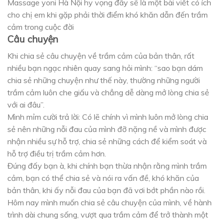
Massage yoni Hà Nội hy vọng đây sẽ là một bài viết có ích
cho chị em khi gặp phải thời điểm khó khăn dẫn đến trầm
cảm trong cuộc đời
Câu chuyện
Khi chia sẻ câu chuyện về trầm cảm của bản thân, rất
nhiều bạn ngạc nhiên quay sang hỏi mình: “sao bạn dám
chia sẻ những chuyện như thế này, thường những người
trầm cảm luôn che giấu và chẳng dễ dàng mở lòng chia sẻ
với ai đâu”.
Mình mỉm cười trả lời: Có lẽ chính vì mình luôn mở lòng chia
sẻ nên những nỗi đau của mình đỡ nặng nề và mình được
nhận nhiều sự hỗ trợ, chia sẻ những cách để kiểm soát và
hỗ trợ điều trị trầm cảm hơn.
Đúng đấy bạn à, khi chính bạn thừa nhận rằng mình trầm
cảm, bạn có thể chia sẻ và nói ra vấn đề, khó khăn của
bản thân, khi ấy nỗi đau của bạn đã vơi bớt phần nào rồi.
Hôm nay mình muốn chia sẻ câu chuyện của mình, về hành
trình dài chung sống, vượt qua trầm cảm để trở thành một