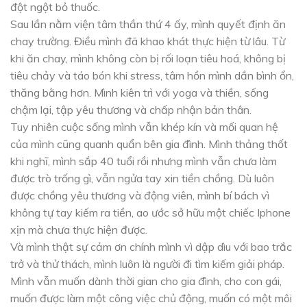
đột ngột bỏ thuốc.
Sau lần nằm viện tâm thần thứ 4 ấy, mình quyết định ăn
chay trường. Điều mình đã khao khát thực hiện từ lâu. Từ
khi ăn chay, mình không còn bị rối loạn tiêu hoá, không bị
tiêu chảy và táo bón khi stress, tâm hồn mình dần bình ổn,
thăng bằng hơn. Mình kiên trì với yoga và thiền, sống
chậm lại, tập yêu thương và chấp nhận bản thân.
Tuy nhiên cuộc sống mình vẫn khép kín và mối quan hệ
của mình cũng quanh quẩn bên gia đình. Mình thảng thốt
khi nghĩ, mình sắp 40 tuổi rồi nhưng mình vẫn chưa làm
được trò trống gì, vẫn ngửa tay xin tiền chồng. Dù luôn
được chồng yêu thương và động viên, mình bí bách vì
không tự tay kiếm ra tiền, ao ước sở hữu một chiếc Iphone
xịn mà chưa thực hiện được.
Và mình thật sự cảm ơn chính mình vì dập dìu với bao trắc
trở và thử thách, mình luôn là người đi tìm kiếm giải pháp.
Mình vẫn muốn dành thời gian cho gia đình, cho con gái,
muốn được làm một công việc chủ động, muốn có một môi