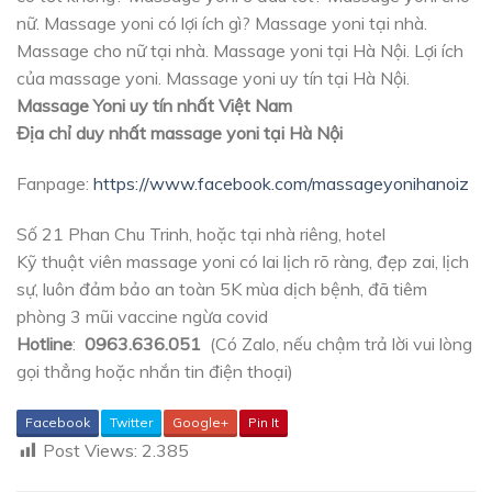
nữ. Massage yoni có lợi ích gì? Massage yoni tại nhà.
Massage cho nữ tại nhà. Massage yoni tại Hà Nội. Lợi ích
của massage yoni. Massage yoni uy tín tại Hà Nội.
Massage Yoni uy tín nhất Việt Nam
Địa chỉ duy nhất massage yoni tại Hà Nội
Fanpage:
https://www.facebook.com/massageyonihanoiz
Số 21 Phan Chu Trinh, hoặc tại nhà riêng, hotel
Kỹ thuật viên massage yoni có lai lịch rõ ràng, đẹp zai, lịch
sự, luôn đảm bảo an toàn 5K mùa dịch bệnh, đã tiêm
phòng 3 mũi vaccine ngừa covid
Hotline
:
0963.636.051
(Có Zalo, nếu chậm trả lời vui lòng
gọi thẳng hoặc nhắn tin điện thoại)
Facebook
Twitter
Google+
Pin It
Post Views:
2.385