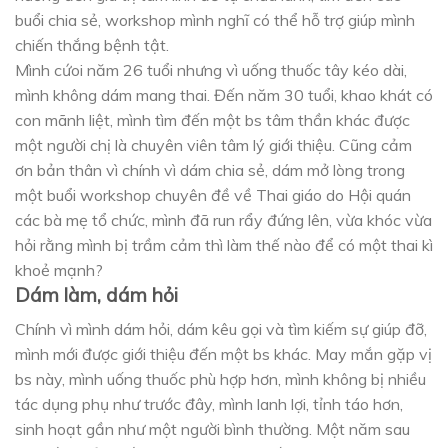
buổi chia sẻ, workshop mình nghĩ có thể hỗ trợ giúp mình
chiến thắng bệnh tật.
Mình cứoi năm 26 tuổi nhưng vì uống thuốc tây kéo dài,
mình không dám mang thai. Đến năm 30 tuổi, khao khát có
con mãnh liệt, mình tìm đến một bs tâm thần khác được
một người chị là chuyên viên tâm lý giới thiệu. Cũng cảm
ơn bản thân vì chính vì dám chia sẻ, dám mở lòng trong
một buổi workshop chuyên đề về Thai giáo do Hội quán
các bà mẹ tổ chức, mình đã run rẩy đứng lên, vừa khóc vừa
hỏi rằng mình bị trầm cảm thì làm thế nào để có một thai kì
khoẻ mạnh?
Dám làm, dám hỏi
Chính vì mình dám hỏi, dám kêu gọi và tìm kiếm sự giúp đỡ,
mình mới được giới thiệu đến một bs khác. May mắn gặp vị
bs này, mình uống thuốc phù hợp hơn, mình không bị nhiều
tác dụng phụ như trước đây, mình lanh lợi, tỉnh táo hơn,
sinh hoạt gần như một người bình thường. Một năm sau