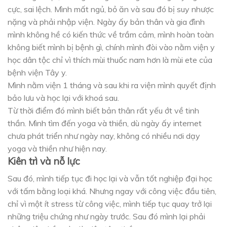
cực, sai lệch. Mình mất ngủ, bỏ ăn và sau đó bị suy nhược
nặng và phải nhập viện. Ngày ấy bản thân và gia đình
mình không hề có kiến thức về trầm cảm, mình hoàn toàn
không biết mình bị bệnh gì, chính mình đòi vào nằm viện y
học dân tộc chỉ vì thích mùi thuốc nam hơn là mùi ete của
bệnh viện Tây y.
Mình nằm viện 1 tháng và sau khi ra viện mình quyết định
bảo lưu và học lại với khoá sau.
Từ thời điểm đó mình biết bản thân rất yếu ớt về tinh
thần. Mình tìm đến yoga và thiền, dù ngày ấy internet
chưa phát triển như ngày nay, không có nhiều nơi dạy
yoga và thiền như hiện nay.
Kiên trì và nỗ lực
Sau đó, mình tiếp tục đi học lại và vẫn tốt nghiệp đại học
với tấm bằng loại khá. Nhưng ngay với công việc đầu tiên,
chỉ vì một ít stress từ công việc, mình tiếp tục quay trở lại
những triệu chứng như ngày trước. Sau đó mình lại phải