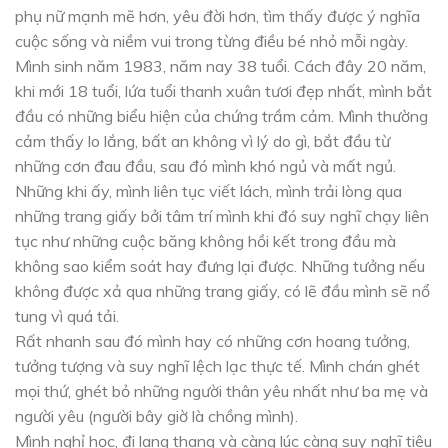
phụ nữ mạnh mẽ hơn, yêu đời hơn, tìm thấy được ý nghĩa
cuộc sống và niềm vui trong từng điều bé nhỏ mỗi ngày.
Mình sinh năm 1983, năm nay 38 tuổi. Cách đây 20 năm,
khi mới 18 tuổi, lứa tuổi thanh xuân tươi đẹp nhất, mình bắt
đầu có những biểu hiện của chứng trầm cảm. Mình thường
cảm thấy lo lắng, bất an không vì lý do gì, bắt đầu từ
những cơn đau đầu, sau đó mình khó ngủ và mất ngủ.
Những khi ấy, mình liên tục viết lách, mình trải lòng qua
những trang giấy bởi tâm trí mình khi đó suy nghĩ chạy liên
tục như những cuộc băng không hồi kết trong đầu mà
không sao kiểm soát hay đưng lại được. Những tưởng nếu
không được xả qua những trang giấy, có lẽ đầu mình sẽ nổ
tung vì quá tải.
Rất nhanh sau đó mình hay có những cơn hoang tưởng,
tưởng tượng và suy nghĩ lệch lạc thực tế. Mình chán ghét
mọi thứ, ghét bỏ những người thân yêu nhất như ba mẹ và
người yêu (người bây giờ là chồng mình).
Mình nghỉ học, đi lang thang và càng lúc càng suy nghĩ tiêu