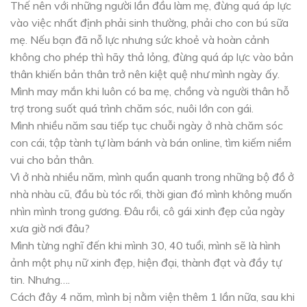
Thế nên với những người lần đầu làm mẹ, đừng quá áp lực
vào việc nhất định phải sinh thường, phải cho con bú sữa
mẹ. Nếu bạn đã nỗ lực nhưng sức khoẻ và hoàn cảnh
không cho phép thì hãy thả lỏng, đừng quá áp lực vào bản
thân khiến bản thân trở nên kiệt quệ như mình ngày ấy.
Mình may mắn khi luôn có ba mẹ, chồng và người thân hỗ
trợ trong suốt quá trình chăm sóc, nuôi lớn con gái.
Mình nhiều năm sau tiếp tục chuỗi ngày ở nhà chăm sóc
con cái, tập tành tự làm bánh và bán online, tìm kiếm niềm
vui cho bản thân.
Vì ở nhà nhiều năm, mình quẩn quanh trong những bộ đồ ở
nhà nhàu cũ, đầu bù tóc rối, thời gian đó mình không muốn
nhìn mình trong gương. Đâu rồi, cô gái xinh đẹp của ngày
xưa giờ nơi đâu?
Mình từng nghĩ đến khi mình 30, 40 tuổi, mình sẽ là hình
ảnh một phụ nữ xinh đẹp, hiện đại, thành đạt và đầy tự
tin. Nhưng….
Cách đây 4 năm, mình bị nằm viện thêm 1 lần nữa, sau khi