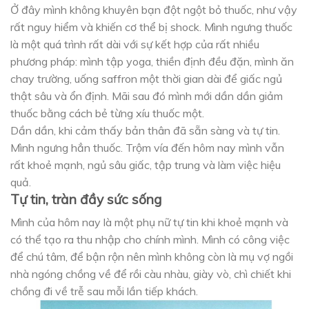
Ở đây mình không khuyên bạn đột ngột bỏ thuốc, như vậy
rất nguy hiểm và khiến cơ thể bị shock. Mình ngưng thuốc
là một quá trình rất dài với sự kết hợp của rất nhiều
phương pháp: mình tập yoga, thiền định đều đặn, mình ăn
chay trường, uống saffron một thời gian dài để giấc ngủ
thật sâu và ổn định. Mãi sau đó mình mới dần dần giảm
thuốc bằng cách bẻ từng xíu thuốc một.
Dần dần, khi cảm thấy bản thân đã sẵn sàng và tự tin.
Mình ngưng hẳn thuốc. Trộm vía đến hôm nay mình vẫn
rất khoẻ mạnh, ngủ sâu giấc, tập trung và làm việc hiệu
quả.
Tự tin, tràn đầy sức sống
Mình của hôm nay là một phụ nữ tự tin khi khoẻ mạnh và
có thể tạo ra thu nhập cho chính mình. Mình có công việc
để chú tâm, để bận rộn nên mình không còn là mụ vợ ngồi
nhà ngóng chồng về để rồi càu nhàu, giày vò, chì chiết khi
chồng đi về trễ sau mỗi lần tiếp khách.