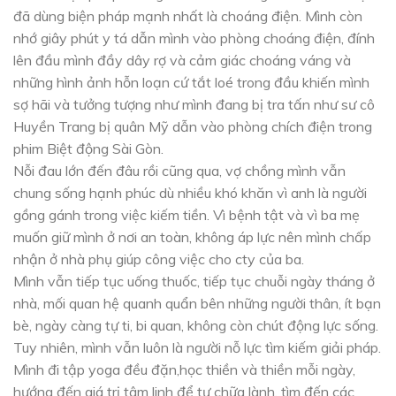
đã dùng biện pháp mạnh nhất là choáng điện. Mình còn
nhớ giây phút y tá dẫn mình vào phòng choáng điện, đính
lên đầu mình đầy dây rợ và cảm giác choáng váng và
những hình ảnh hỗn loạn cứ tắt loé trong đầu khiến mình
sợ hãi và tưởng tượng như mình đang bị tra tấn như sư cô
Huyền Trang bị quân Mỹ dẫn vào phòng chích điện trong
phim Biệt động Sài Gòn.
Nỗi đau lớn đến đâu rồi cũng qua, vợ chồng mình vẫn
chung sống hạnh phúc dù nhiều khó khăn vì anh là người
gồng gánh trong việc kiếm tiền. Vì bệnh tật và vì ba mẹ
muốn giữ mình ở nơi an toàn, không áp lực nên mình chấp
nhận ở nhà phụ giúp công việc cho cty của ba.
Mình vẫn tiếp tục uống thuốc, tiếp tục chuỗi ngày tháng ở
nhà, mối quan hệ quanh quẩn bên những người thân, ít bạn
bè, ngày càng tự ti, bi quan, không còn chút động lực sống.
Tuy nhiên, mình vẫn luôn là người nỗ lực tìm kiếm giải pháp.
Mình đi tập yoga đều đặn,học thiền và thiền mỗi ngày,
hướng đến giá trị tâm linh để tự chữa lành, tìm đến các