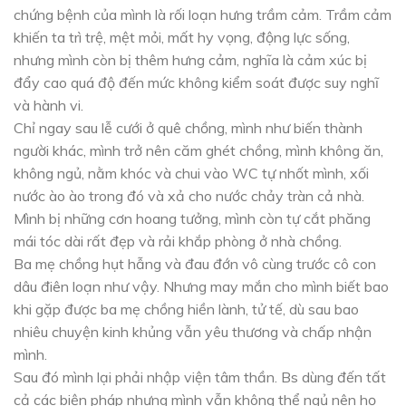
chứng bệnh của mình là rối loạn hưng trầm cảm. Trầm cảm
khiến ta trì trệ, mệt mỏi, mất hy vọng, động lực sống,
nhưng mình còn bị thêm hưng cảm, nghĩa là cảm xúc bị
đẩy cao quá độ đến mức không kiểm soát được suy nghĩ
và hành vi.
Chỉ ngay sau lễ cưới ở quê chồng, mình như biến thành
người khác, mình trở nên căm ghét chồng, mình không ăn,
không ngủ, nằm khóc và chui vào WC tự nhốt mình, xối
nước ào ào trong đó và xả cho nước chảy tràn cả nhà.
Mình bị những cơn hoang tưởng, mình còn tự cắt phăng
mái tóc dài rất đẹp và rải khắp phòng ở nhà chồng.
Ba mẹ chồng hụt hẫng và đau đớn vô cùng trước cô con
dâu điên loạn như vậy. Nhưng may mắn cho mình biết bao
khi gặp được ba mẹ chồng hiền lành, tử tế, dù sau bao
nhiêu chuyện kinh khủng vẫn yêu thương và chấp nhận
mình.
Sau đó mình lại phải nhập viện tâm thần. Bs dùng đến tất
cả các biện pháp nhưng mình vẫn không thể ngủ nên họ