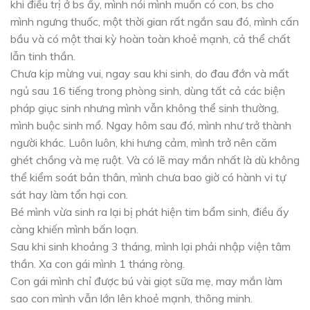
khi điều trị ở bs ấy, mình nói mình muốn có con, bs cho
mình ngưng thuốc, một thời gian rất ngắn sau đó, mình cấn
bầu và có một thai kỳ hoàn toàn khoẻ mạnh, cả thể chất
lẫn tinh thần.
Chưa kịp mừng vui, ngay sau khi sinh, do đau đớn và mất
ngủ sau 16 tiếng trong phòng sinh, dùng tất cả các biện
pháp giục sinh nhưng mình vẫn không thể sinh thường,
mình buộc sinh mổ. Ngay hôm sau đó, mình như trở thành
người khác. Luôn luôn, khi hưng cảm, mình trở nên căm
ghét chồng và mẹ ruột. Và có lẽ may mắn nhất là dù không
thể kiểm soát bản thân, mình chưa bao giờ có hành vi tự
sát hay làm tổn hại con.
Bé mình vừa sinh ra lại bị phát hiện tim bẩm sinh, điều ấy
càng khiến mình bấn loạn.
Sau khi sinh khoảng 3 tháng, mình lại phải nhập viện tâm
thần. Xa con gái mình 1 tháng ròng.
Con gái mình chỉ được bú vài giọt sữa mẹ, may mắn làm
sao con mình vẫn lớn lên khoẻ mạnh, thông minh.