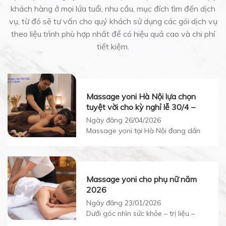
khách hàng ở mọi lứa tuổi, nhu cầu, mục đích tìm đến dịch
vụ, từ đó sẽ tư vấn cho quý khách sử dụng các gói dịch vụ
theo liệu trình phù hợp nhất để có hiệu quả cao và chi phí
tiết kiệm.
Massage yoni Hà Nội lựa chọn
tuyệt vời cho kỳ nghỉ lễ 30/4 –
1/5/2026
Ngày đăng 26/04/2026
Massage yoni tại Hà Nội đang dần
trở thành một xu hướng chăm sóc
sức khỏe và tinh thần được nhiều phụ
nữ quan tâm, đặc biệt trong những
dịp nghỉ lễ dài như 30/4 – 1/5. Khi
Massage yoni cho phụ nữ năm
cuộc sống ngày càng bận rộn và áp
2026
lực, nhu cầu tìm kiếm những phương
Ngày đăng 23/01/2026
pháp thư […]
Dưới góc nhìn sức khỏe – trị liệu –
khai mở nhận thức cơ thể, massage