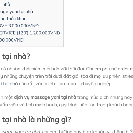
i nhà
age yoni tại nhà
g triển khai
OVE 3.000.000VNĐ
RVICE (120′) 1.200.000VNĐ
00.000VNĐ
 tại nhà?
và có những khái niệm mới hợp với thời đại. Chị em phụ nữ order
 những chuyện trên trời dưới đất giải tỏa đi mọi ưu phiền, stre
 tại nhà
còn rất văn minh – an toàn – chuyên nghiệp.
ình một
dịch vụ massage yoni tại nhà
trong mùa dịch nhưng hay đ
vấn viên và tính minh bạch, quy trình luôn tôn trọng khách hàng
tại nhà là những gì?
ssage yoni tại nhà
, chị em thường hay băn khoăn vì không bi