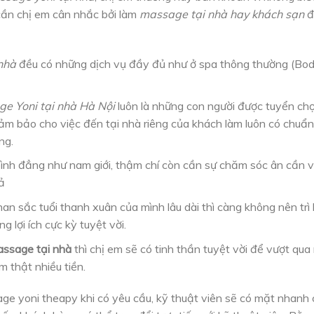
 cần chị em cân nhắc bởi làm
massage tại nhà hay khách sạn
đ
nhà
đều có những dịch vụ đầy đủ như ở spa thông thường (Bod
e Yoni tại nhà Hà Nội
luôn là những con người được tuyển chọ
ảm bảo cho việc đến tại nhà riêng của khách làm luôn có chu
ng.
ình đẳng như nam giới, thậm chí còn cần sự chăm sóc ân cần và
ả
han sắc tuổi thanh xuân của mình lâu dài thì càng không nên trì
 lợi ích cực kỳ tuyệt vời.
ssage tại nhà
thì chị em sẽ có tinh thần tuyệt vời để vượt qu
m thật nhiều tiền.
age yoni theapy khi có yêu cầu, kỹ thuật viên sẽ có mặt nhanh