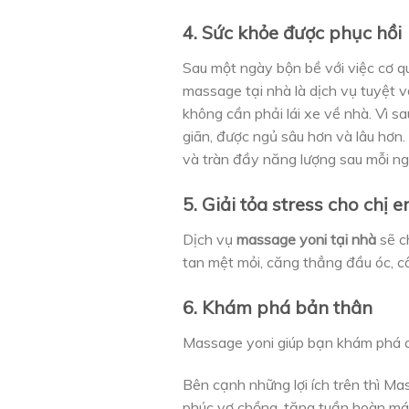
4. Sức khỏe được phục hồi
Sau một ngày bộn bề với việc cơ qua
massage tại nhà là dịch vụ tuyệt v
không cần phải lái xe về nhà. Vì s
giãn, được ngủ sâu hơn và lâu hơn.
và tràn đầy năng lượng sau mỗi ng
5. Giải tỏa stress cho chị 
Dịch vụ
massage yoni tại nhà
sẽ c
tan mệt mỏi, căng thẳng đầu óc, câ
6. Khám phá bản thân
Massage yoni giúp bạn khám phá c
Bên cạnh những lợi ích trên thì Mas
phúc vợ chồng, tăng tuần hoàn má