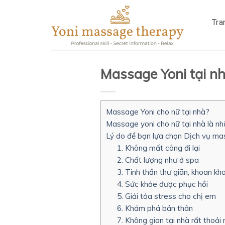
Skip
to
Tra
content
Massage Yoni tại nh
Massage Yoni cho nữ tại nhà?
Massage yoni cho nữ tại nhà là nh
Lý do để bạn lựa chọn Dịch vụ mas
1. Không mất công đi lại
2. Chất lượng như ở spa
3. Tinh thần thư giãn, khoan kh
4. Sức khỏe được phục hồi
5. Giải tỏa stress cho chị em
6. Khám phá bản thân
7. Không gian tại nhà rất thoải