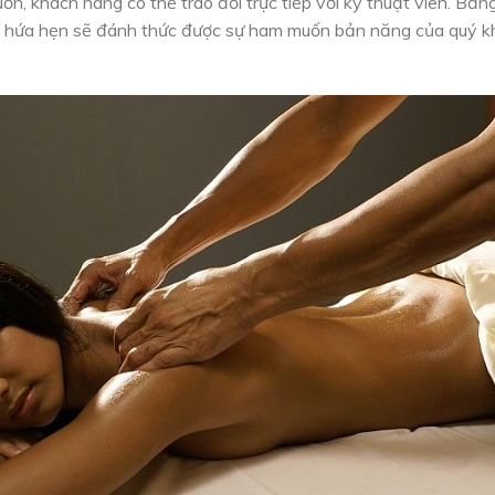
, khách hàng có thể trao đổi trực tiếp với kỹ thuật viên. Bằn
tôi hứa hẹn sẽ đánh thức được sự ham muốn bản năng của quý k