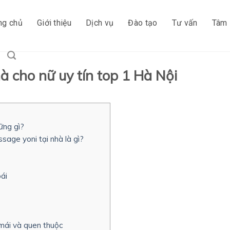
ng chủ
Giới thiệu
Dịch vụ
Đào tạo
Tư vấn
Tâm 
à cho nữ uy tín top 1 Hà Nội
ững gì?
sage yoni tại nhà là gì?
oái
 mái và quen thuộc