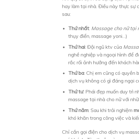
hay làm tại nhà. Điều này thực sự
sau:
Thứ nhất
:
Massage cho nữ tại 
thụy điển, massage yoni…)
Thứ hai
: Đội ngũ ktv của
Massag
nghề nghiệp và ngoại hình để đ
rắc rối ảnh hưởng đến khách hà
Thứ ba
: Chị em cũng có quyền b
dịch vụ không có gì đáng ngại c
Thứ tư
: Phái đẹp muốn duy trì n
massage tại nhà cho nữ với những
Thứ năm
: Sau khi trải nghiệm
ma
khó khăn trong công việc và kiế
Chỉ cần gọi điện cho dịch vụ mass