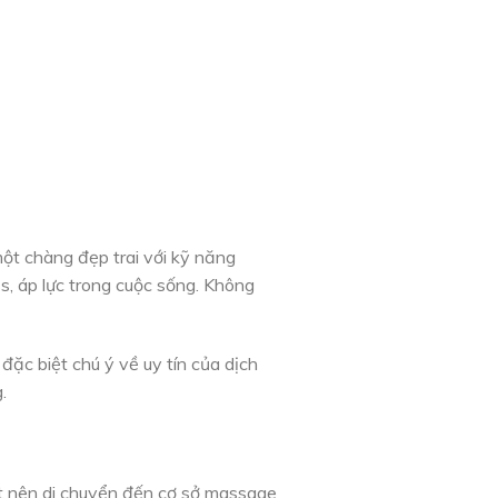
 một chàng đẹp trai với kỹ năng
ss, áp lực trong cuộc sống. Không
ặc biệt chú ý về uy tín của dịch
.
ết nên di chuyển đến cơ sở massage