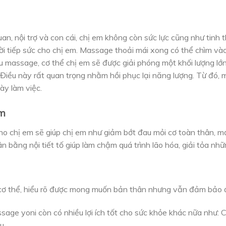
n, nội trợ và con cái, chị em không còn sức lực cũng như tinh t
ời tiếp sức cho chị em. Massage thoải mái xong có thể chìm và
au massage, cơ thể chị em sẽ được giải phóng một khối lượng lớ
 Điều này rất quan trọng nhằm hồi phục lại năng lượng. Từ đó, 
ày làm việc.
em
ho chị em sẽ giúp chị em như giảm bớt đau mỏi cơ toàn thân, m
n bằng nội tiết tố giúp làm chậm quá trình lão hóa, giải tỏa n
ơ thể, hiểu rõ được mong muốn bản thân nhưng vẫn đảm bảo 
sage yoni còn có nhiều lợi ích tốt cho sức khỏe khác nữa như: Cải
u,….