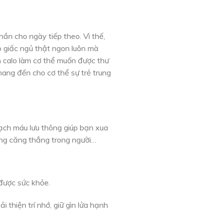
hần cho ngày tiếp theo. Vì thế,
o giấc ngủ thật ngon luôn mà
n calo làm cơ thể muốn được thư
mang đến cho cơ thể sự trẻ trung
ạch máu lưu thông giúp bạn xua
hững căng thẳng trong người…
được sức khỏe.
 thiện trí nhớ, giữ gìn lửa hạnh