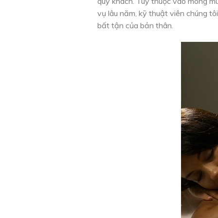
quý khách. Tùy thuộc vào mong muốn
vụ lâu năm, kỹ thuật viên chúng 
bất tận của bản thân.