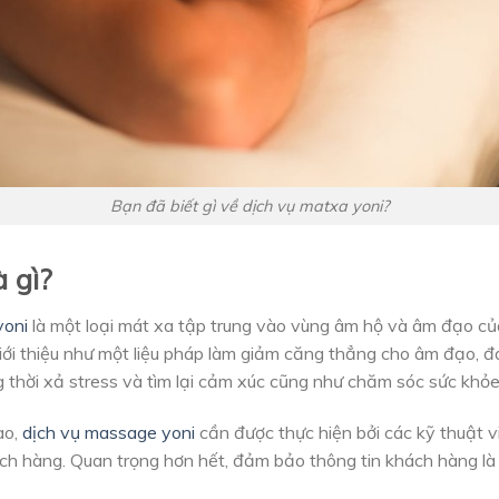
Bạn đã biết gì về dịch vụ matxa yoni?
 gì?
oni
là một loại mát xa tập trung vào vùng âm hộ và âm đạo c
 giới thiệu như một liệu pháp làm giảm căng thẳng cho âm đạo, đ
 thời xả stress và tìm lại cảm xúc cũng như chăm sóc sức khỏe 
ao,
dịch vụ massage yoni
cần được thực hiện bởi các kỹ thuật 
ch hàng. Quan trọng hơn hết, đảm bảo thông tin khách hàng là 1 