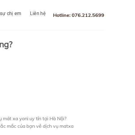
sự chị em
Liên hệ
Hotline: 076.212.5699
ợng?
mát xa yoni uy tín tại Hà Nội?
thắc mắc của bạn về dịch vụ matxa