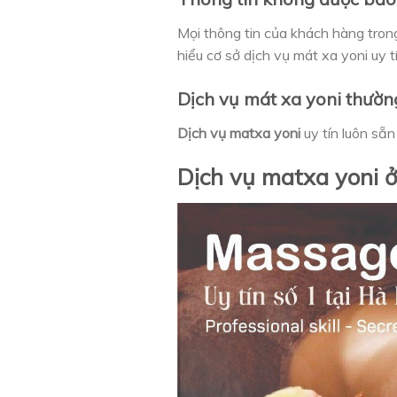
Mọi thông tin của khách hàng tron
hiểu cơ sở dịch vụ mát xa yoni uy
Dịch vụ mát xa yoni thườn
Dịch vụ matxa yoni
uy tín luôn sẵn
Dịch vụ matxa yoni ở