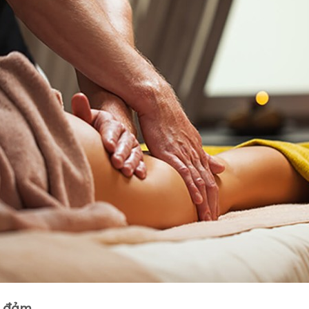
o đảm