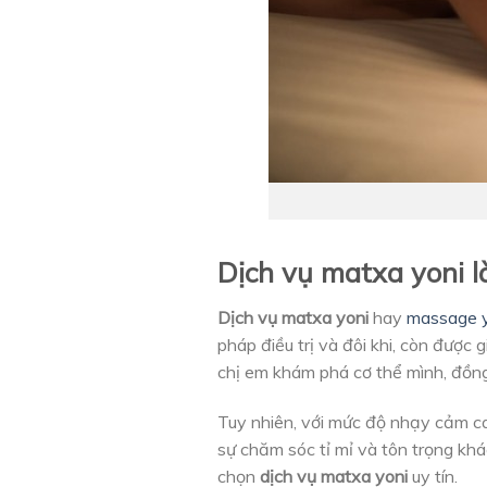
Dịch vụ matxa yoni là
Dịch vụ matxa yoni
hay
massage y
pháp điều trị và đôi khi, còn được
chị em khám phá cơ thể mình, đồng
Tuy nhiên, với mức độ nhạy cảm c
sự chăm sóc tỉ mỉ và tôn trọng khá
chọn
dịch vụ matxa yoni
uy tín.