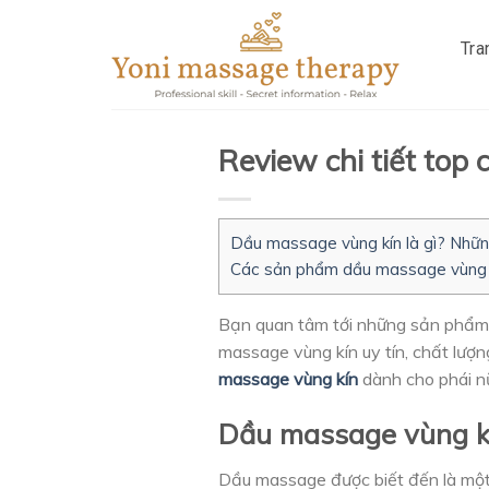
Skip
to
Tra
content
Review chi tiết top
Dầu massage vùng kín là gì? Nhữn
Các sản phẩm dầu massage vùng k
Bạn quan tâm tới những sản phẩm
massage vùng kín uy tín, chất lượ
massage vùng kín
dành cho phái n
Dầu massage vùng kín
Dầu massage được biết đến là một t