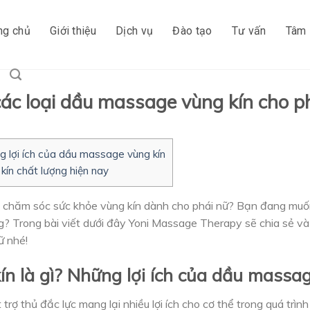
ng chủ
Giới thiệu
Dịch vụ
Đào tạo
Tư vấn
Tâm 
 các loại dầu massage vùng kín cho p
g lợi ích của dầu massage vùng kín
ín chất lượng hiện nay
 chăm sóc sức khỏe vùng kín dành cho phái nữ? Bạn đang muố
ng? Trong bài viết dưới đây Yoni Massage Therapy sẽ chia sẻ và
ữ nhé!
 là gì? Những lợi ích của dầu massag
rợ thủ đắc lực mang lại nhiều lợi ích cho cơ thể trong quá trìn