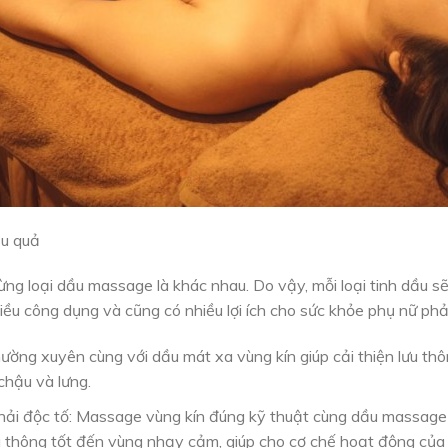
ệu quả
ừng loại dầu massage là khác nhau. Do vậy, mỗi loại tinh dầu 
iều công dụng và cũng có nhiều lợi ích cho sức khỏe phụ nữ phả
ờng xuyên cùng với dầu mát xa vùng kín giúp cải thiện lưu thô
chậu và lưng.
ải độc tố: Massage vùng kín đúng kỹ thuật cùng dầu massage sẽ
u thông tốt đến vùng nhạy cảm, giúp cho cơ chế hoạt động của 