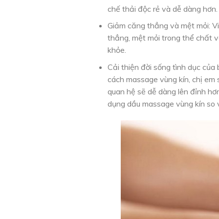
chế thải độc rẻ và dễ dàng hơn.
Giảm căng thẳng và mệt mỏi: Vi
thẳng, mệt mỏi trong thể chất v
khỏe.
Cải thiện đời sống tình dục của
cách massage vùng kín, chị em s
quan hệ sẽ dễ dàng lên đỉnh hơ
dụng dầu massage vùng kín so vớ