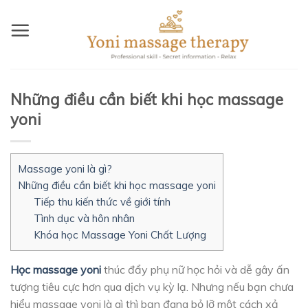
Skip
to
content
Những điều cần biết khi học massage
yoni
Massage yoni là gì?
Những điều cần biết khi học massage yoni
Tiếp thu kiến thức về giới tính
Tình dục và hôn nhân
Khóa học Massage Yoni Chất Lượng
Học massage yoni
thúc đẩy phụ nữ học hỏi và dễ gây ấn
tượng tiêu cực hơn qua dịch vụ kỳ lạ. Nhưng nếu bạn chưa
hiểu massage yoni là gì thì bạn đang bỏ lỡ một cách xả